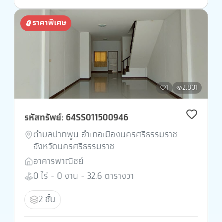
ราคาพิเศษ
1
2,801
รหัสทรัพย์: 64SS011500946
ตำบลปากพูน อำเภอเมืองนครศรีธรรมราช
จังหวัดนครศรีธรรมราช
อาคารพาณิชย์
0 ไร่ - 0 งาน - 32.6 ตารางวา
2 ชั้น