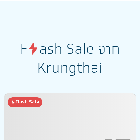
F
ash Sale จาก
Krungthai
Flash Sale